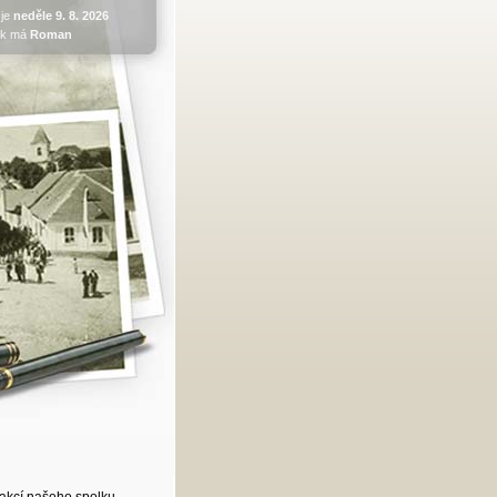
 je
neděle 9. 8. 2026
ek má
Roman