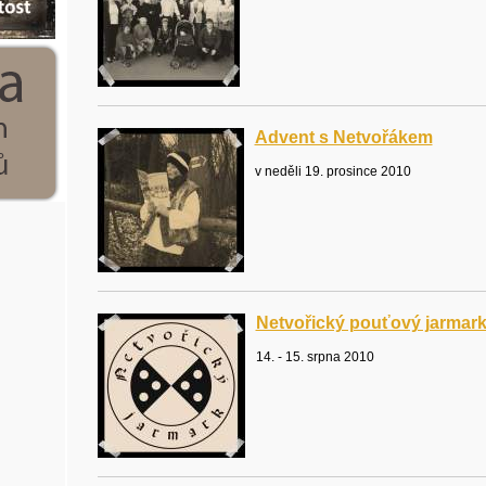
Advent s Netvořákem
v neděli 19. prosince 2010
Netvořický pouťový jarmar
14. - 15. srpna 2010