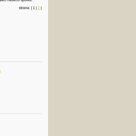
akcí našeho spolku.
strana: | 1 |
2
|
a