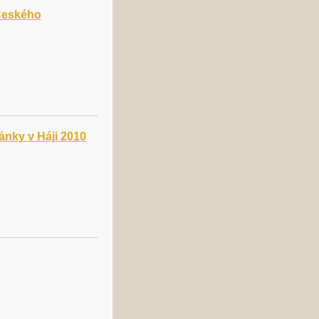
 Českého
dánky v Háji 2010