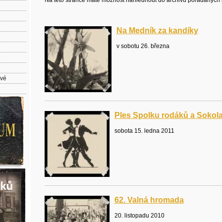
Na této stránce máte možnost nahlédnout do archivu pořádaných 
Na Medník za kandíky
v sobotu 26. března
ové
Ples Spolku rodáků a Sokol
sobota 15. ledna 2011
62. Valná hromada
20. listopadu 2010