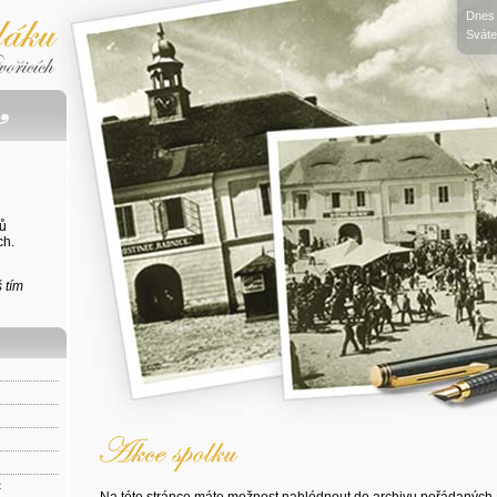
Dnes
Svát
ů
ch.
 tím
c