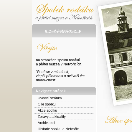
na stránkách spolku rodáků
a přátel muzea v Netvořicích.
"Pouč se z minulosti,
zlepši přítomnost a ovlivníš tím
budoucnost".
Navigace stránek
Úvodní stránka
Cíle spolku
Akce spolku
Zprávy a aktuality
Archiv akcí
Historie spolku a Netvořic